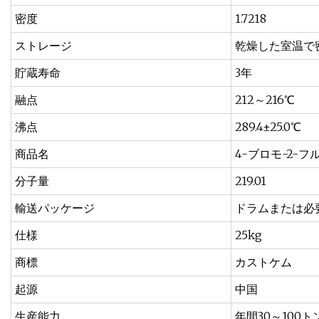
密度
1.7218
ストレージ
乾燥した室温で
貯蔵寿命
3年
融点
212～216℃
沸点
289.4±25.0℃
商品名
4-ブロモ-2-
分子量
219.01
輸送パッケージ
ドラムまたは必
仕様
25kg
商標
カストケム
起源
中国
生産能力
年間30～100ト