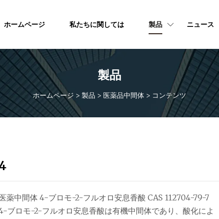
ホームページ
私たちに関しては
製品
ニュース
製品
ホームページ
>
製品
>
医薬品中間体
>
コンテンツ
4
医薬中間体 4-ブロモ-2-フルオロ安息香酸 CAS 112704-79-7
4-ブロモ-2-フルオロ安息香酸は有機中間体であり、酸化によ