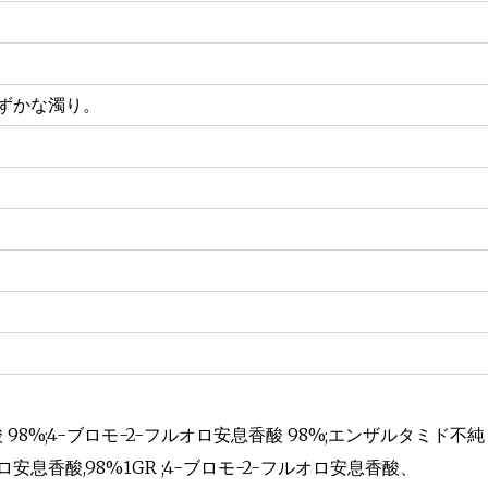
ずかな濁り。
 98%;4-ブロモ-2-フルオロ安息香酸 98%;エンザルタミド不純
オロ安息香酸,98%1GR ;4-ブロモ-2-フルオロ安息香酸、