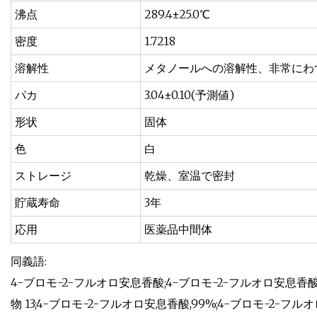
沸点
289.4±25.0℃
密度
1.7218
溶解性
メタノールへの溶解性、非常にわ
パカ
3.04±0.10(予測値)
形状
固体
色
白
ストレージ
乾燥、室温で密封
貯蔵寿命
3年
応用
医薬品中間体
同義語:
4-ブロモ-2-フルオロ安息香酸;4-ブロモ-2-フルオロ安息香酸
物 13;4-ブロモ-2-フルオロ安息香酸,99%;4-ブロモ-2-フル