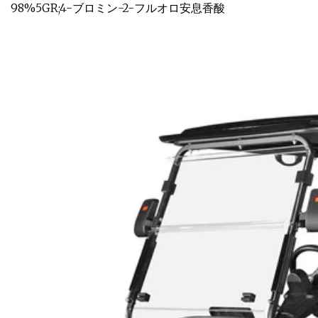
98%5GR;4-ブロミン-2-フルオロ安息香酸