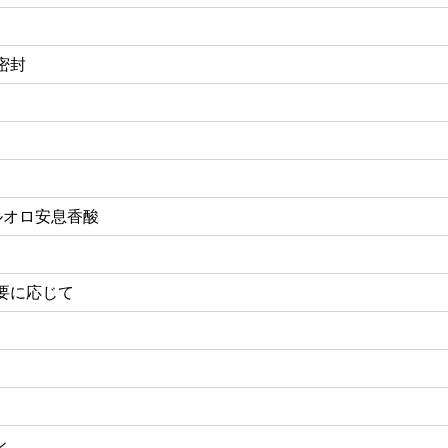
密封
フルオロ安息香酸
要に応じて
ン