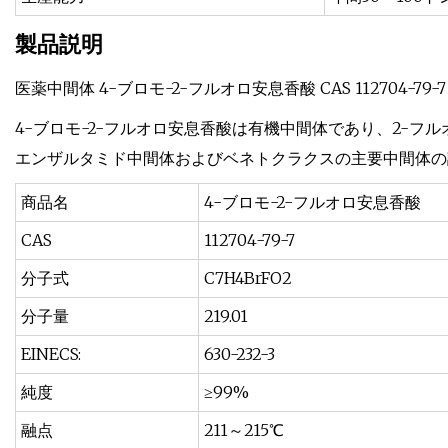
製品説明
医薬中間体 4-ブロモ-2-フルオロ安息香酸 CAS 112704-79-7
4-ブロモ-2-フルオロ安息香酸は有機中間体であり、2-フ
エンザルタミド中間体およびベネトクラクスの主要中間体の
商品名
4-ブロモ-2-フルオロ安息香酸
CAS
112704-79-7
分子式
C7H4BrFO2
分子量
219.01
EINECS:
630-232-3
純度
≥99%
融点
211～215℃