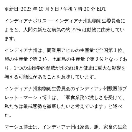
更新日: 2023 年 10 月 5 日 / 午後 7 時 20 分 EDT
インディアナポリス — インディアナ州動物衛生委員会に
よると、人間の新たな病気の約 75% は動物に由来してい
ます。
インディアナ州は、商業用アヒルの生産量で全国第 1 位、
卵の生産量で第 2 位、七面鳥の生産量で第 3 位となってお
り、1 つの生物学的脅威が州の経済と健康に重大な影響を
与える可能性があることを意味しています。
インディアナ州動物衛生委員会のインディアナ州獣医師ブ
レット・マーシュ博士は、「家禽業務の激しさを受けて、
私たちは厳戒態勢を徹底したいと考えています」と述べ
た。
マーシュ博士は、インディアナ州は家禽、豚、家畜の生産