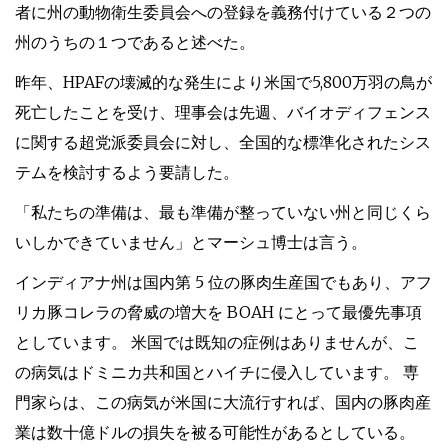
者に州の動物衛生委員会への登録を義務付けている２つの
州のうちの１つであると述べた。
昨年、HPAFの壊滅的な発生により米国で5,800万羽の鳥が
死亡したことを受け、理事会は先週、バイオディフェンス
に関する超党派委員会に対し、全国的な標準化されたシス
テムを検討するよう要請した。
「私たちの準備は、最も準備が整っていない州と同じくら
いしかできていません」とマーシュ博士は言う。
インディアナ州は国内第 5 位の豚肉生産国でもあり、アフ
リカ豚コレラの脅威の増大を BOAH にとって最優先事項
としています。 米国では既知の症例はありませんが、こ
の病気はドミニカ共和国とハイチに侵入しています。 専
門家らは、この病気が米国に大流行すれば、国内の豚肉産
業は数十億ドルの損失を被る可能性があるとしている。