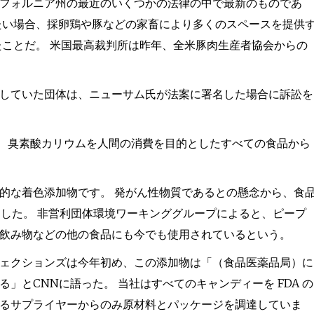
フォルニア州の最近のいくつかの法律の中で最新のものであ
たい場合、採卵鶏や豚などの家畜により多くのスペースを提供
たことだ。 米国最高裁判所は昨年、全米豚肉生産者協会からの
していた団体は、ニューサム氏が法案に署名した場合に訴訟を
油、臭素酸カリウムを人間の消費を目的としたすべての食品から
般的な着色添加物です。 発がん性物質であるとの懸念から、食
ました。 非営利団体環境ワーキンググループによると、ピープ
飲み物などの他の食品にも今でも使用されているという。
ェクションズは今年初め、この添加物は「（食品医薬品局）に
とCNNに語った。 当社はすべてのキャンディーを FDA の
るサプライヤーからのみ原材料とパッケージを調達していま