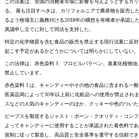
この法案は、全国の消費者市場に影響を与えようとするカリ
る。 最も注目すべきは、カリフォルニアで農産物を販売し
るよう牧場主に義務付ける2018年の構想を有権者が承認し
異議申し立てに対して同法を支持した。
特定の化学物質を含む食品の販売を禁止する現行法案に反対
起こす予定があるかどうかについては明らかにしていない。
この法律は、赤色染料 3、プロピルパラベン、臭素化植物
禁止しています。
赤色染料 3 は、キャンディーやその他の食品に含まれる一
医薬品局によって30年以上前に化粧品への使用が禁止され
スなどの人気のキャンディーのほか、クッキーや色のついた
ピープスを製造するジャスト・ボーン・クオリティ・コンフ
よってキャンディーに使用することが承認された着色料である」
規制に従って製造し、高品質と安全基準を遵守する信頼でき